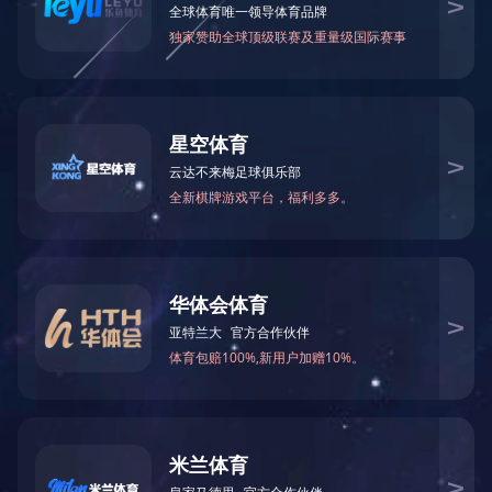
政策法规
清风在田
对标一流
成员企业链接
政府网站链接
兄弟垦区链接
省属企业