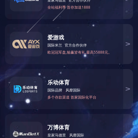
为支撑，一二三产融合发展的省属大型国有
企业。
乐鱼·官方版网站登录入口-乐鱼leyu(中
国) 积极履行党中央国务院和省委省政府赋
予的“粮食安全国家队、现代农业示范区、对
外合作排头兵”的职责使命，以走在前、做示
范的担当作为，建成江苏规模最大、现代化
水平最高的商品粮生产基地和优质农产品供
应基地，连续多年以全省1/60的耕地生产了
全省1/30以上的粮食。旗下的苏垦农发是全
国首家农业全产业链一体化经营的上市公
司，正大天晴位列中国医药工业百强榜单第9