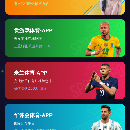
向千亿级农业航母目标迈进，力争到2035年
建成“强富美高”现代化垦区，为高水平建设
农业强省和新时代鱼米之乡贡献农垦力量。
政策法规
清风在田
对标一流
成员企业链接
政府网站链接
兄弟垦区链接
省属企业