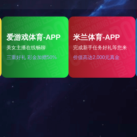
职监督员做好“四员”筑牢廉洁根基
扣打好廉洁风险防控​“组合拳”
人“廉”人心
网站登录入口-乐鱼leyu(中国) 纪检机构第三协作区第
文化推动“文脉”“廉脉”相融合
纪监督 全力护航“三秋”
措推动政治监督走深走实
观江苏省党风廉政教育基地
督绘金秋“丰景”