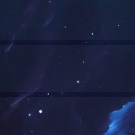
知应会党纪法规丨《中国共产党纪律处分条例》
监督赋能保丰收，作风护航促发展
聚合力 精准监督促发展
措并举守好春节“廉洁关”