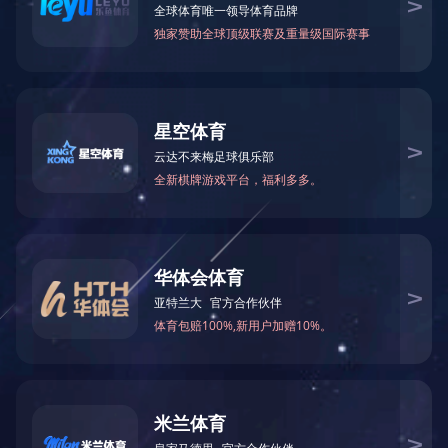
国)
分享至:
近日，江苏省种业集团有限公司下属企业江苏省大华
种业集团有限公司，以协议转让方式成功收购江苏大丰华
丰种业股份有限公司51%股权，实现对华丰种业的控股。
此次收购标志着省种业集团在推进种业资源整合、补强核
心业务短板上迈出关键一步。
本次收购严格遵循国资监管要求，按照既定方案稳步
推进、规范实施。交易前期，华丰种业顺利完成在全国中
小企业股份转让系统摘牌，各方依法签署股权转让协议，
各项流程有序落实。各方顺利完成股权交割手续，华丰种
业正式纳入省种业集团管理体系。
华丰种业是盐城市一家专注于稻麦良种育繁推的优质
种业企业，长期深耕杂交水稻制种领域，具备成熟的研发
体系、稳定的生产基地和完善的市场网络，其杂交水稻制