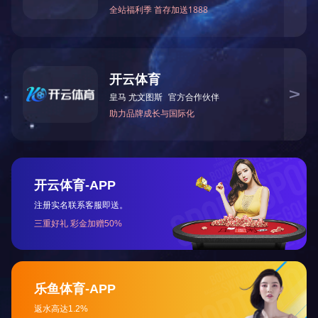
上一篇：
下一篇：
政策法规
清风在田
对标一流
成员企业链接
政府网站链接
兄弟垦区链接
省属企业