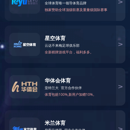
分享至:
黑龙江省绥化市是国家重要的商品粮基地，也是寒地
黑土核心区。2025年，绥化市粮食总产量248.3亿斤，对于
保障国家粮食安全来说，这是一个让绥化人自豪的数字。
但是传统农业先生产、后销售，产供销脱节，农民的收益
难保证。如何筑牢粮食安全根基，让农业提质增效，让农
民的腰包更鼓？
近年来，绥化市立足资源禀赋，以模式创新为基、品
牌赋能为魂、渠道畅通为要，走出了一条具有时代特征、
地域特色、农业特点的定制农业发展之路，不仅让农业产
业焕发生机、让农民腰包越来越鼓、让乡村面貌焕然一
新，更构建起农业供给与市场需求精准对接的新范式，为
乡村全面振兴提供了鲜活的“绥化样板”。
模式创新，多元发展：以供给革新激活农业内生动力